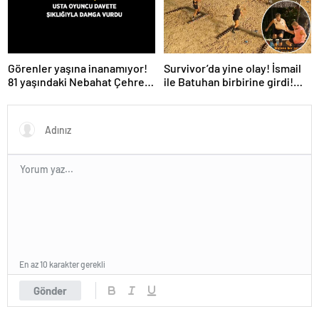
Survivor’da yine olay! İsmail
Görenler yaşına inanamıyor!
ile Batuhan birbirine girdi!
81 yaşındaki Nebahat Çehre
İşte verilen ceza
fiziğiyle gençlere taş çıkarttı
En az 10 karakter gerekli
Gönder