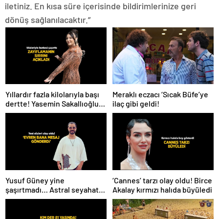
iletiniz. En kısa süre içerisinde bildirimlerinize geri
dönüş sağlanılacaktır.”
Meraklı eczacı ‘Sıcak Büfe’ye
Yıllardır fazla kilolarıyla başı
ilaç gibi geldi!
dertte! Yasemin Sakallıoğlu
zayıflamasının sırrını açıkladı
Yusuf Güney yine
‘Cannes’ tarzı olay oldu! Birce
şaşırtmadı… Astral seyahat
Akalay kırmızı halıda büyüledi
ve uzaylılardan sonra şimdi
de evren! ‘Bana mesaj
gönderdi’