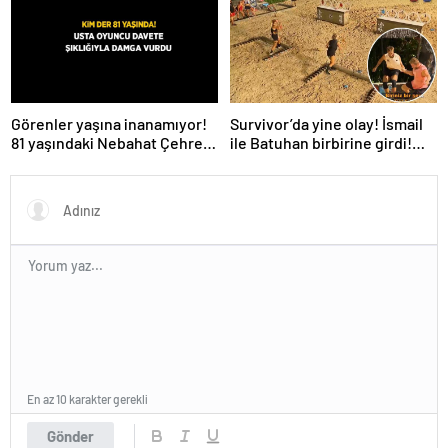
de evren! ‘Bana mesaj
gönderdi’
Survivor’da yine olay! İsmail
Görenler yaşına inanamıyor!
ile Batuhan birbirine girdi!
81 yaşındaki Nebahat Çehre
İşte verilen ceza
fiziğiyle gençlere taş çıkarttı
En az 10 karakter gerekli
Gönder