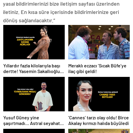
yasal bildirimlerinizi bize iletişim sayfası üzerinden
iletiniz. En kısa süre içerisinde bildirimlerinize geri
dönüş sağlanılacaktır.”
Meraklı eczacı ‘Sıcak Büfe’ye
Yıllardır fazla kilolarıyla başı
ilaç gibi geldi!
dertte! Yasemin Sakallıoğlu
zayıflamasının sırrını açıkladı
Yusuf Güney yine
‘Cannes’ tarzı olay oldu! Birce
şaşırtmadı… Astral seyahat
Akalay kırmızı halıda büyüledi
ve uzaylılardan sonra şimdi