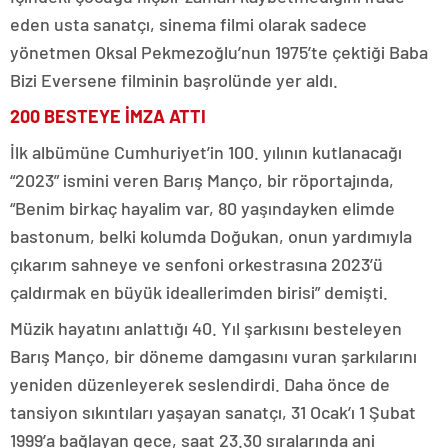
eden usta sanatçı, sinema filmi olarak sadece
yönetmen Oksal Pekmezoğlu’nun 1975’te çektiği Baba
Bizi Eversene filminin başrolünde yer aldı.
200 BESTEYE İMZA ATTI
İlk albümüne Cumhuriyet’in 100. yılının kutlanacağı
“2023” ismini veren Barış Manço, bir röportajında,
“Benim birkaç hayalim var, 80 yaşındayken elimde
bastonum, belki kolumda Doğukan, onun yardımıyla
çıkarım sahneye ve senfoni orkestrasına 2023’ü
çaldırmak en büyük ideallerimden birisi” demişti.
Müzik hayatını anlattığı 40. Yıl şarkısını besteleyen
Barış Manço, bir döneme damgasını vuran şarkılarını
yeniden düzenleyerek seslendirdi. Daha önce de
tansiyon sıkıntıları yaşayan sanatçı, 31 Ocak’ı 1 Şubat
1999’a bağlayan gece, saat 23.30 sıralarında ani