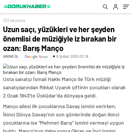
133 okunma
Uzun saçı, yüzükleri ve her şeyden
önemlisi de müziğiyle iz bırakan bir
ozan: Barış Manço
9 Şubat 2025 03:18
ABONE OL
News
Usta sanatçı İsmail Hakkı Manço ile Türk müziği
sanatçılarından Rikkat Uyanık çiftinin çocukları olarak
2 Ocak 1943’te Üsküdar’da dünyaya geldi.
Manço ailesi ilk çocuklarına Savaş ismini verirken,
İkinci Dünya Savaşı’nın son günlerinde doğan ikinci
çocuklarına ise “Mehmet Barış” ismini vermeyi uygun
buldu. Manço’nun daha sonra Oktay ve İnci ismini