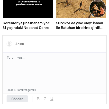
Survivor’da yine olay! İsmail
Görenler yaşına inanamıyor!
ile Batuhan birbirine girdi!
81 yaşındaki Nebahat Çehre
İşte verilen ceza
fiziğiyle gençlere taş çıkarttı
En az 10 karakter gerekli
Gönder