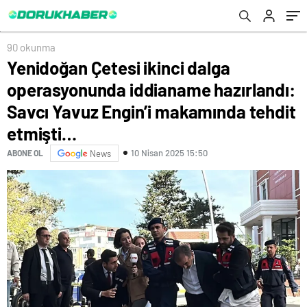
Yavuz Engin’i makamında tehdit etmişti…
90 okunma
Yenidoğan Çetesi ikinci dalga
operasyonunda iddianame hazırlandı:
Savcı Yavuz Engin’i makamında tehdit
etmişti…
10 Nisan 2025 15:50
ABONE OL
News