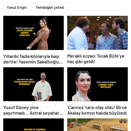
Yavuz Engin
Yenidoğan çetesi
Meraklı eczacı ‘Sıcak Büfe’ye
Yıllardır fazla kilolarıyla başı
ilaç gibi geldi!
dertte! Yasemin Sakallıoğlu
zayıflamasının sırrını açıkladı
Yusuf Güney yine
‘Cannes’ tarzı olay oldu! Birce
şaşırtmadı… Astral seyahat
Akalay kırmızı halıda büyüledi
ve uzaylılardan sonra şimdi
de evren! ‘Bana mesaj
gönderdi’