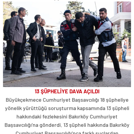
13 ŞÜPHELİYE DAVA AÇILDI
Büyükçekmece Cumhuriyet Başsavcılığı 18 şüpheliye
yönelik yürüttüğü soruşturma kapsamında 13 şüpheli
hakkındaki fezlekesini Bakırköy Cumhuriyet
Başsavcılığı’na gönderdi. 13 şüpheli hakkında Bakırköy
Cumhuriyet Başsavcılığı’nca farklı suçlardan