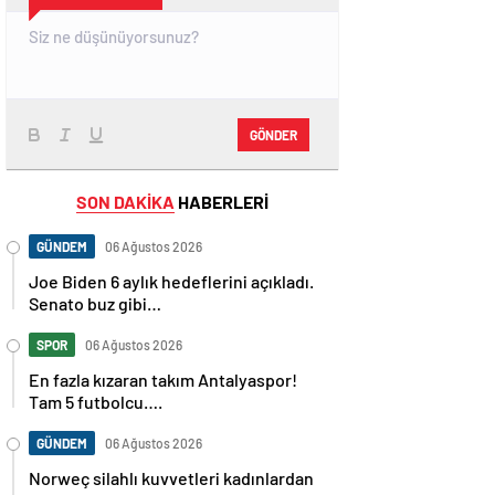
GÖNDER
SON DAKİKA
HABERLERİ
GÜNDEM
06 Ağustos 2026
Joe Biden 6 aylık hedeflerini açıkladı.
Senato buz gibi…
SPOR
06 Ağustos 2026
En fazla kızaran takım Antalyaspor!
Tam 5 futbolcu….
GÜNDEM
06 Ağustos 2026
Norweç silahlı kuvvetleri kadınlardan