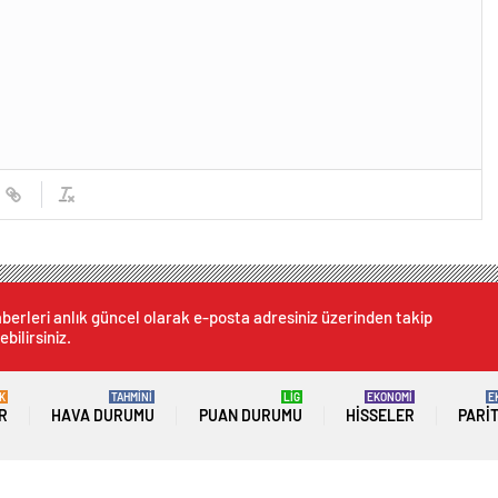
berleri anlık güncel olarak e-posta adresiniz üzerinden takip
ebilirsiniz.
K
TAHMİNİ
LİG
EKONOMİ
E
R
HAVA DURUMU
PUAN DURUMU
HISSELER
PARI