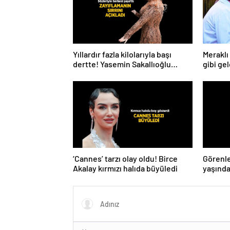
Yıllardır fazla kilolarıyla başı
Meraklı 
dertte! Yasemin Sakallıoğlu
gibi gel
zayıflamasının sırrını açıkladı
‘Cannes’ tarzı olay oldu! Birce
Görenle
Akalay kırmızı halıda büyüledi
yaşında
gençler