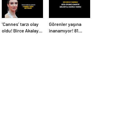
‘Cannes’ tarzı olay
Görenler yaşına
oldu! Birce Akalay
inanamıyor! 81
kırmızı halıda
yaşındaki Nebahat
büyüledi
Çehre fiziğiyle
gençlere taş
çıkarttı