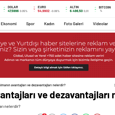
DOLAR
EURO
ALTIN
BITCOIN
47,5996
54,9902
6.496,50
%
0.05%
-0.06%
0,01
Ekonomi
Spor
Kadın
Foto Galeri
Videolar
lmanın avantajları ve dezavantajları nelerdir?
antajları ve dezavantajları 