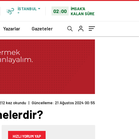
İMSAK'A
İSTANBUL
02:00
KALAN SÜRE
°
Yazarlar
Gazeteler
212 kez okundu
|
Güncelleme: 21 Ağustos 2024 00:55
nelerdir?
HIZLI YORUM YAP