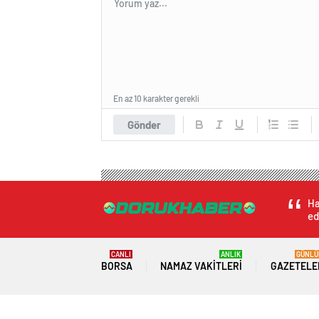
En az 10 karakter gerekli
Gönder
Ha
ed
CANLI
ANLIK
GÜNLÜ
BORSA
NAMAZ VAKITLERI
GAZETELE