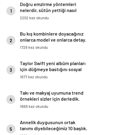
Doğru emzirme yöntemleri
nelerdir, sütün yettiği nasıl
1
anlaşılır?
2202 kez okundu
Bu kış kombinlere doyacağınız
onlarca model ve onlarca detay.
2
1729 kez okundu
Taylor Swift yeni albüm planları
için düğmeye bastığını sosyal
3
medyadan duyurdu!
1677 kez okundu
Takı ve makyaj uyumuna trend
örnekleri sizler için derledik.
4
1669 kez okundu
Annelik duygusunun ortak
tanımı diyebileceğimiz 10 başlık.
5