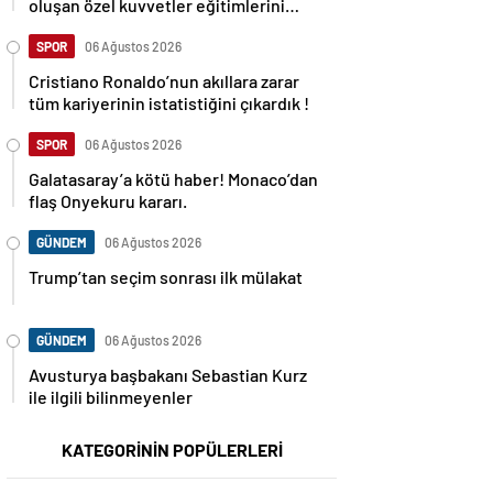
oluşan özel kuvvetler eğitimlerini
başlattı.
SPOR
06 Ağustos 2026
Cristiano Ronaldo’nun akıllara zarar
tüm kariyerinin istatistiğini çıkardık !
SPOR
06 Ağustos 2026
Galatasaray’a kötü haber! Monaco’dan
flaş Onyekuru kararı.
GÜNDEM
06 Ağustos 2026
Trump’tan seçim sonrası ilk mülakat
GÜNDEM
06 Ağustos 2026
Avusturya başbakanı Sebastian Kurz
ile ilgili bilinmeyenler
KATEGORİNİN POPÜLERLERİ