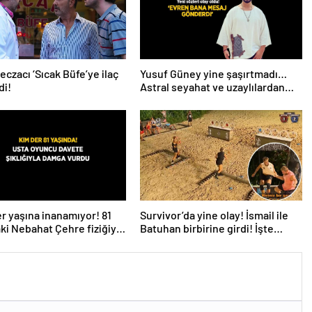
eczacı ‘Sıcak Büfe’ye ilaç
Yusuf Güney yine şaşırtmadı…
di!
Astral seyahat ve uzaylılardan
sonra şimdi de evren! ‘Bana
mesaj gönderdi’
r yaşına inanamıyor! 81
Survivor’da yine olay! İsmail ile
ki Nebahat Çehre fiziğiyle
Batuhan birbirine girdi! İşte
e taş çıkarttı
verilen ceza