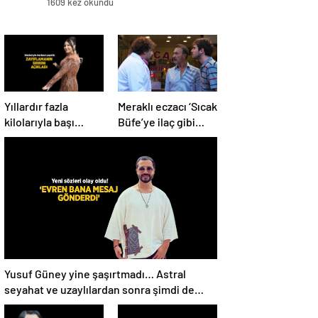
1609 kez okundu
Yıllardır fazla
Meraklı eczacı ‘Sıcak
kilolarıyla başı
Büfe’ye ilaç gibi
dertte! Yasemin
geldi!
Sakallıoğlu
zayıflamasının
sırrını açıkladı
Yusuf Güney yine şaşırtmadı… Astral
seyahat ve uzaylılardan sonra şimdi de
evren! ‘Bana mesaj gönderdi’